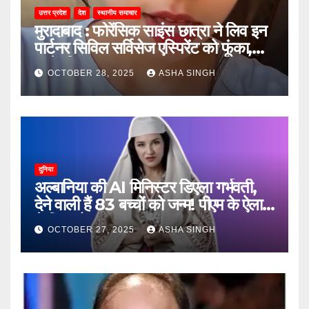
उत्तर प्रदेश
देश
स्थानीय समाचार
मुरादाबाद : फोरेंसिक साइंस छात्रा ने लिव इन
पार्टनर सिविल सर्विसेज एस्पिरेंट को फूंका,
जानें, फिर क्या हुआ…
OCTOBER 28, 2025
ASHA SINGH
दुनिया
अल्बानिया की AI मिनिस्‍टर डिएला गर्भवती,
देने वाली हैं 83 बच्चों को जन्‍म! पीएम के ऐलान
ने किया हैरान
OCTOBER 27, 2025
ASHA SINGH