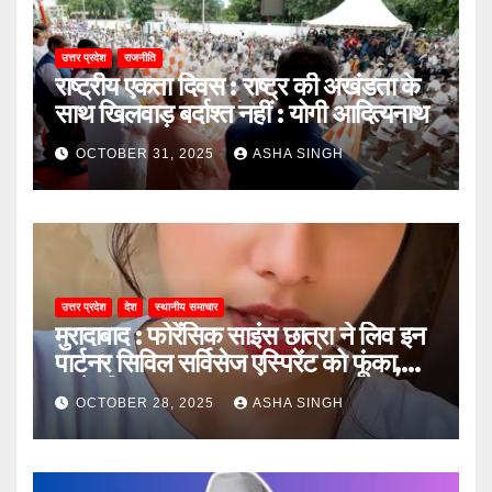
उत्तर प्रदेश
राजनीति
राष्ट्रीय एकता दिवस : राष्ट्र की अखंडता के
साथ खिलवाड़ बर्दाश्त नहीं : योगी आदित्यनाथ
OCTOBER 31, 2025
ASHA SINGH
उत्तर प्रदेश
देश
स्थानीय समाचार
मुरादाबाद : फोरेंसिक साइंस छात्रा ने लिव इन
पार्टनर सिविल सर्विसेज एस्पिरेंट को फूंका,
जानें, फिर क्या हुआ…
OCTOBER 28, 2025
ASHA SINGH