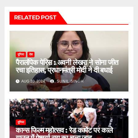
RELATED POST
दुनिया
देश
पैरालंपिक पेरिस : अवनी लेखरा ने सोना जीत
रचा इतिहास, प्रधानमंत्री मोदी ने दी बधाई
AUG 30, 2024
SUNIL SINGH
दुनिया
कान्स फिल्म महोत्सव : रेड कार्पेट पर काले
गाउन में ऐश्वर्या राय का चला जादू