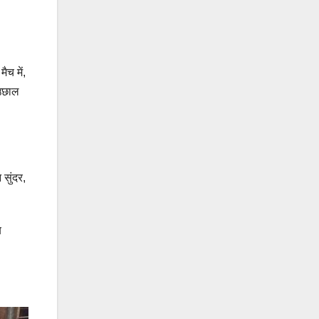
ैच में,
 उछाल
 सुंदर,
ब