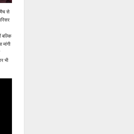
मैच से
 परिसर
ं बल्कि
आ मांगी
ा
ार भी