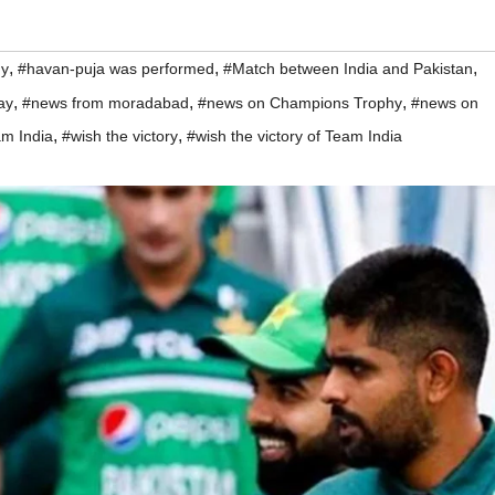
,
,
,
hy
#havan-puja was performed
#Match between India and Pakistan
,
,
,
ay
#news from moradabad
#news on Champions Trophy
#news on
,
,
m India
#wish the victory
#wish the victory of Team India