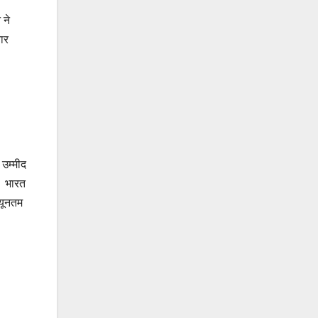
 ने
ार
उम्मीद
। भारत
्यूनतम