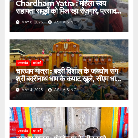
Chardham Yatra : महिला स्वंय
सहायता समूहों को मिल रहा रोजगार, प्रसाद,
स्थानीय उत्पाद से लेकर होमस्टे में चमका
MAY 6, 2025
ASHA SINGH
कारोबार
उत्तराखंड
धर्म-कर्म
चारधाम यात्रा : बदरी विशाल के जयघोष संग
श्री बदरीनाथ धाम के कपाट खुले, सीएम धामी
ने दीं शुभकामनाएं
MAY 4, 2025
ASHA SINGH
उत्तराखंड
धर्म-कर्म