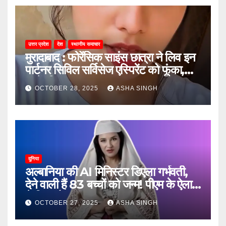
उत्तर प्रदेश
देश
स्थानीय समाचार
मुरादाबाद : फोरेंसिक साइंस छात्रा ने लिव इन
पार्टनर सिविल सर्विसेज एस्पिरेंट को फूंका,
जानें, फिर क्या हुआ…
OCTOBER 28, 2025
ASHA SINGH
दुनिया
अल्बानिया की AI मिनिस्‍टर डिएला गर्भवती,
देने वाली हैं 83 बच्चों को जन्‍म! पीएम के ऐलान
ने किया हैरान
OCTOBER 27, 2025
ASHA SINGH