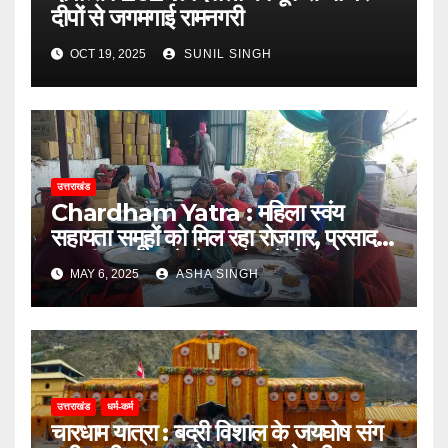
दीपों से जगमगाई रामनगरी
OCT 19, 2025
SUNIL SINGH
उत्तराखंड
Chardham Yatra : महिला स्वंय
सहायता समूहों को मिल रहा रोजगार, प्रसाद,
स्थानीय उत्पाद से लेकर होमस्टे में चमका
MAY 6, 2025
ASHA SINGH
कारोबार
उत्तराखंड
धर्म-कर्म
चारधाम यात्रा : बदरी विशाल के जयघोष संग