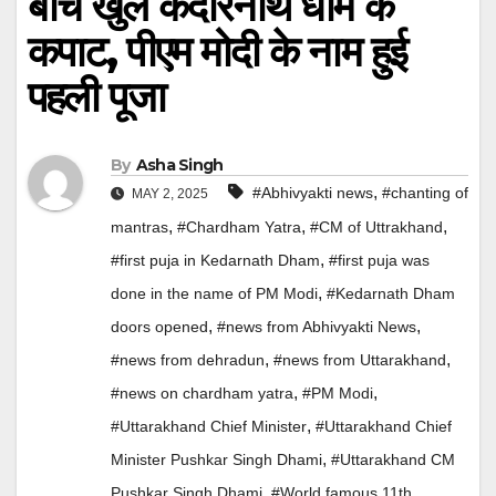
बीच खुले केदारनाथ धाम के
कपाट, पीएम मोदी के नाम हुई
पहली पूजा
By
Asha Singh
,
#Abhivyakti news
#chanting of
MAY 2, 2025
,
,
,
mantras
#Chardham Yatra
#CM of Uttrakhand
,
#first puja in Kedarnath Dham
#first puja was
,
done in the name of PM Modi
#Kedarnath Dham
,
,
doors opened
#news from Abhivyakti News
,
,
#news from dehradun
#news from Uttarakhand
,
,
#news on chardham yatra
#PM Modi
,
#Uttarakhand Chief Minister
#Uttarakhand Chief
,
Minister Pushkar Singh Dhami
#Uttarakhand CM
,
Pushkar Singh Dhami
#World famous 11th