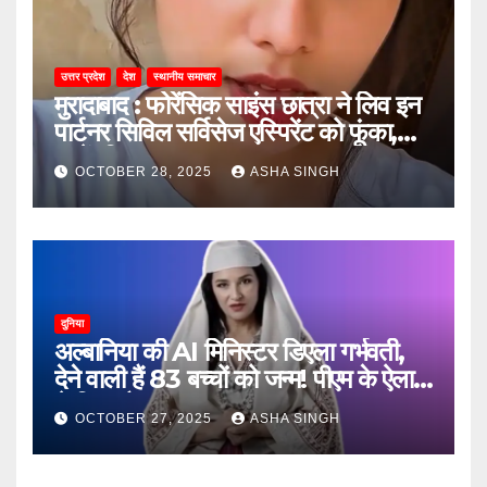
उत्तर प्रदेश
देश
स्थानीय समाचार
मुरादाबाद : फोरेंसिक साइंस छात्रा ने लिव इन
पार्टनर सिविल सर्विसेज एस्पिरेंट को फूंका,
जानें, फिर क्या हुआ…
OCTOBER 28, 2025
ASHA SINGH
दुनिया
अल्बानिया की AI मिनिस्‍टर डिएला गर्भवती,
देने वाली हैं 83 बच्चों को जन्‍म! पीएम के ऐलान
ने किया हैरान
OCTOBER 27, 2025
ASHA SINGH