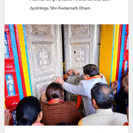
Jyotirlinga Shri Kedarnath Dham