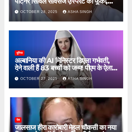
पार्टनर सिविल सर्विसेज एस्पिरेंट को फूंका,
जानें, फिर क्या हुआ…
OCTOBER 28, 2025
ASHA SINGH
दुनिया
अल्बानिया की AI मिनिस्‍टर डिएला गर्भवती,
देने वाली हैं 83 बच्चों को जन्‍म! पीएम के ऐलान
ने किया हैरान
OCTOBER 27, 2025
ASHA SINGH
देश
जालसाज हीरा कारोबारी मेहुल चौकसी का नया