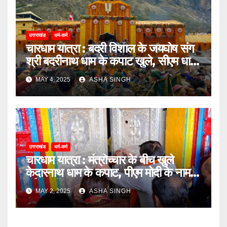
उत्तराखंड
धर्म-कर्म
चारधाम यात्रा : बदरी विशाल के जयघोष संग
श्री बदरीनाथ धाम के कपाट खुले, सीएम धामी
ने दीं शुभकामनाएं
MAY 4, 2025
ASHA SINGH
उत्तराखंड
धर्म-कर्म
चारधाम यात्रा : मंत्रोच्चार के बीच खुले
केदारनाथ धाम के कपाट, पीएम मोदी के नाम
हुई पहली पूजा
MAY 2, 2025
ASHA SINGH