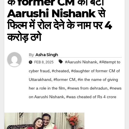
के former CM की बेटी
Aarushi Nishank से
फिल्म में रोल देने के नाम पर 4
करोड़ ठगे
By
Asha Singh
,
#Aarushi Nishank
#Attempt to
FEB 8, 2025
,
,
cyber fraud
#cheated
#daughter of former CM of
,
,
Uttarakhand
#former CM
#in the name of giving
,
,
her a role in the film
#news from dehradun
#news
,
on Aarushi Nishank
#was cheated of Rs 4 crore