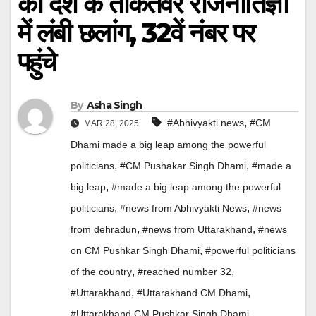
की देश के ताकतवर राजनीतिज्ञों
में लंबी छलांग, 32वें नंबर पर
पहुंचे
By
Asha Singh
,
#Abhivyakti news
#CM
MAR 28, 2025
Dhami made a big leap among the powerful
,
,
politicians
#CM Pushakar Singh Dhami
#made a
,
big leap
#made a big leap among the powerful
,
,
politicians
#news from Abhivyakti News
#news
,
,
from dehradun
#news from Uttarakhand
#news
,
on CM Pushkar Singh Dhami
#powerful politicians
,
,
of the country
#reached number 32
,
,
#Uttarakhand
#Uttarakhand CM Dhami
#Uttarakhand CM Pushkar Singh Dhami