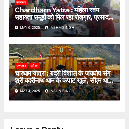
उत्तराखंड
Chardham Yatra : महिला स्वंय
सहायता समूहों को मिल रहा रोजगार, प्रसाद,
स्थानीय उत्पाद से लेकर होमस्टे में चमका
MAY 6, 2025
ASHA SINGH
कारोबार
उत्तराखंड
धर्म-कर्म
चारधाम यात्रा : बदरी विशाल के जयघोष संग
श्री बदरीनाथ धाम के कपाट खुले, सीएम धामी
ने दीं शुभकामनाएं
MAY 4, 2025
ASHA SINGH