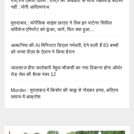
राष्ट्रीय एकता दिवस : राष्ट्र की अखंडता के साथ खिलवाड़ बर्दाश्त
नहीं : योगी आदित्यनाथ
मुरादाबाद : फोरेंसिक साइंस छात्रा ने लिव इन पार्टनर सिविल
सर्विसेज एस्पिरेंट को फूंका, जानें, फिर क्या हुआ…
अल्बानिया की AI मिनिस्‍टर डिएला गर्भवती, देने वाली हैं 83 बच्चों
को जन्‍म! पीएम के ऐलान ने किया हैरान
जालसाज हीरा कारोबारी मेहुल चौकसी का नया ठिकाना होगा ऑर्थर
रोड जेल की बैरक नंबर 12
Murder : मुरादाबाद में किशोर की चाकू से गोदकर हत्या, क्षत्रिय
समाज में आक्रोश