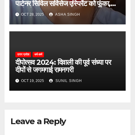
पार्टनर सिविल सर्विसेज एस्पिरेंट को फूंका,
जानें, फिर क्या हुआ…
OCT 28, 2025
ASHA SINGH
उत्तर प्रदेश
धर्म-कर्म
दीपोत्सव 2024: दिवाली की पूर्व संध्या पर
दीपों से जगमगाई रामनगरी
OCT 19, 2025
SUNIL SINGH
Leave a Reply