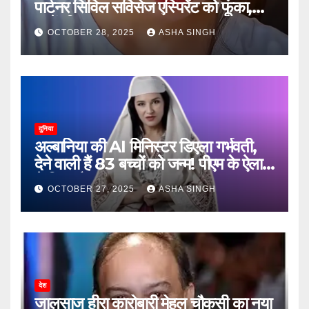
पार्टनर सिविल सर्विसेज एस्पिरेंट को फूंका,
जानें, फिर क्या हुआ…
OCTOBER 28, 2025
ASHA SINGH
दुनिया
अल्बानिया की AI मिनिस्‍टर डिएला गर्भवती,
देने वाली हैं 83 बच्चों को जन्‍म! पीएम के ऐलान
ने किया हैरान
OCTOBER 27, 2025
ASHA SINGH
देश
जालसाज हीरा कारोबारी मेहुल चौकसी का नया