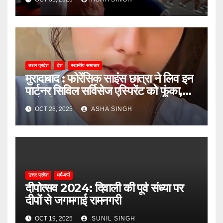
उत्तर प्रदेश
देश
स्थानीय समाचार
मुरादाबाद : फोरेंसिक साइंस छात्रा ने लिव इन
पार्टनर सिविल सर्विसेज एस्पिरेंट को फूंका,
जानें, फिर क्या हुआ…
OCT 28, 2025
ASHA SINGH
उत्तर प्रदेश
धर्म-कर्म
दीपोत्सव 2024: दिवाली की पूर्व संध्या पर
दीपों से जगमगाई रामनगरी
OCT 19, 2025
SUNIL SINGH