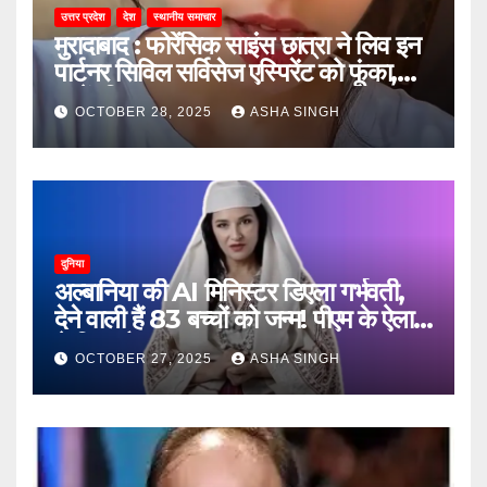
उत्तर प्रदेश
देश
स्थानीय समाचार
मुरादाबाद : फोरेंसिक साइंस छात्रा ने लिव इन
पार्टनर सिविल सर्विसेज एस्पिरेंट को फूंका,
जानें, फिर क्या हुआ…
OCTOBER 28, 2025
ASHA SINGH
दुनिया
अल्बानिया की AI मिनिस्‍टर डिएला गर्भवती,
देने वाली हैं 83 बच्चों को जन्‍म! पीएम के ऐलान
ने किया हैरान
OCTOBER 27, 2025
ASHA SINGH