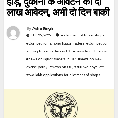
होड़, दुकानों के आवंटन को दो
लाख आवेदन, अभी दो दिन बाकी
By
Asha Singh
,
#allotment of liquor shops
FEB 25, 2025
,
#Competition among liquor traders
#Competition
,
,
among liquor traders in UP
#news from lucknow
,
#news on liquor traders in UP
#news on New
,
,
,
excise policy
#News on UP
#still two days left
#two lakh applications for allotment of shops