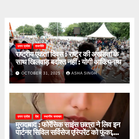
उत्तर प्रदेश
राजनीति
राष्ट्रीय एकता दिवस : राष्ट्र की अखंडता के
साथ खिलवाड़ बर्दाश्त नहीं : योगी आदित्यनाथ
OCTOBER 31, 2025
ASHA SINGH
उत्तर प्रदेश
देश
स्थानीय समाचार
मुरादाबाद : फोरेंसिक साइंस छात्रा ने लिव इन
पार्टनर सिविल सर्विसेज एस्पिरेंट को फूंका,