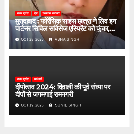
उत्तर प्रदेश
देश
स्थानीय समाचार
मुरादाबाद : फोरेंसिक साइंस छात्रा ने लिव इन
पार्टनर सिविल सर्विसेज एस्पिरेंट को फूंका,
जानें, फिर क्या हुआ…
OCT 28, 2025
ASHA SINGH
उत्तर प्रदेश
धर्म-कर्म
दीपोत्सव 2024: दिवाली की पूर्व संध्या पर
दीपों से जगमगाई रामनगरी
OCT 19, 2025
SUNIL SINGH