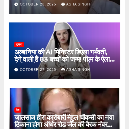
जानें, फिर क्या हुआ…
OCTOBER 28, 2025
ASHA SINGH
दुनिया
अल्बानिया की AI मिनिस्‍टर डिएला गर्भवती,
देने वाली हैं 83 बच्चों को जन्‍म! पीएम के ऐलान
ने किया हैरान
OCTOBER 27, 2025
ASHA SINGH
देश
जालसाज हीरा कारोबारी मेहुल चौकसी का नया
ठिकाना होगा ऑर्थर रोड जेल की बैरक नंबर