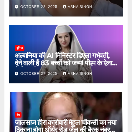
जानें, फिर क्या हुआ…
OCTOBER 28, 2025
ASHA SINGH
दुनिया
अल्बानिया की AI मिनिस्‍टर डिएला गर्भवती,
देने वाली हैं 83 बच्चों को जन्‍म! पीएम के ऐलान
ने किया हैरान
OCTOBER 27, 2025
ASHA SINGH
देश
जालसाज हीरा कारोबारी मेहुल चौकसी का नया
ठिकाना होगा ऑर्थर रोड जेल की बैरक नंबर