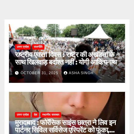
उत्तर प्रदेश
राजनीति
राष्ट्रीय एकता दिवस : राष्ट्र की अखंडता के
साथ खिलवाड़ बर्दाश्त नहीं : योगी आदित्यनाथ
OCTOBER 31, 2025
ASHA SINGH
उत्तर प्रदेश
देश
स्थानीय समाचार
मुरादाबाद : फोरेंसिक साइंस छात्रा ने लिव इन
पार्टनर सिविल सर्विसेज एस्पिरेंट को फूंका,