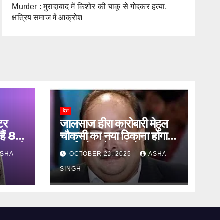
Murder : मुरादाबाद में किशोर की चाकू से गोदकर हत्या,
क्षत्रिय समाज में आक्रोश
देश
टर
जालसाज हीरा कारोबारी मेहुल
हैं 83
चौकसी का नया ठिकाना होगा
ऐलान ने
ऑर्थर रोड जेल की बैरक नंबर
SHA
OCTOBER 22, 2025
ASHA
12
SINGH