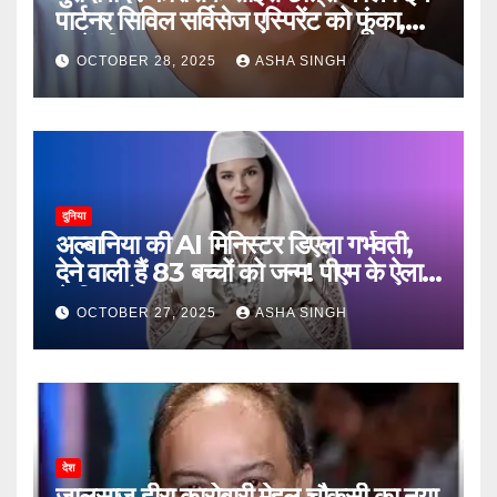
पार्टनर सिविल सर्विसेज एस्पिरेंट को फूंका,
जानें, फिर क्या हुआ…
OCTOBER 28, 2025
ASHA SINGH
दुनिया
अल्बानिया की AI मिनिस्‍टर डिएला गर्भवती,
देने वाली हैं 83 बच्चों को जन्‍म! पीएम के ऐलान
ने किया हैरान
OCTOBER 27, 2025
ASHA SINGH
देश
जालसाज हीरा कारोबारी मेहुल चौकसी का नया