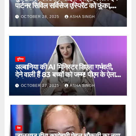
पार्टनर सिविल सर्विसेज एस्पिरेंट को फूंका,
जानें, फिर क्या हुआ…
OCTOBER 28, 2025
ASHA SINGH
दुनिया
अल्बानिया की AI मिनिस्‍टर डिएला गर्भवती,
देने वाली हैं 83 बच्चों को जन्‍म! पीएम के ऐलान
ने किया हैरान
OCTOBER 27, 2025
ASHA SINGH
देश
जालसाज हीरा कारोबारी मेहुल चौकसी का नया