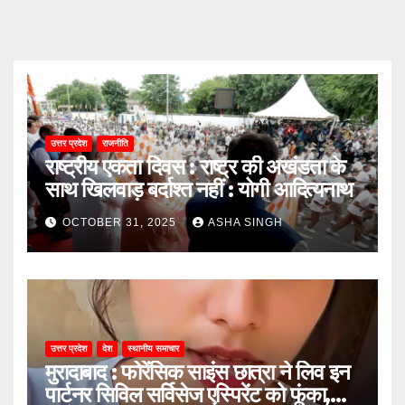
उत्तर प्रदेश
राजनीति
राष्ट्रीय एकता दिवस : राष्ट्र की अखंडता के
साथ खिलवाड़ बर्दाश्त नहीं : योगी आदित्यनाथ
OCTOBER 31, 2025
ASHA SINGH
उत्तर प्रदेश
देश
स्थानीय समाचार
मुरादाबाद : फोरेंसिक साइंस छात्रा ने लिव इन
पार्टनर सिविल सर्विसेज एस्पिरेंट को फूंका,