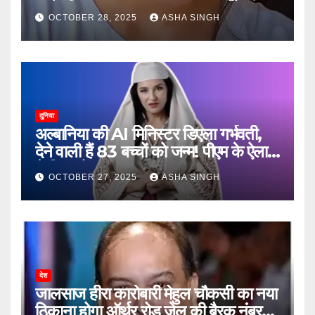
जानें, फिर क्या हुआ…
OCTOBER 28, 2025
ASHA SINGH
दुनिया
अल्बानिया की AI मिनिस्‍टर डिएला गर्भवती,
देने वाली हैं 83 बच्चों को जन्‍म! पीएम के ऐलान
ने किया हैरान
OCTOBER 27, 2025
ASHA SINGH
देश
जालसाज हीरा कारोबारी मेहुल चौकसी का नया
ठिकाना होगा ऑर्थर रोड जेल की बैरक नंबर