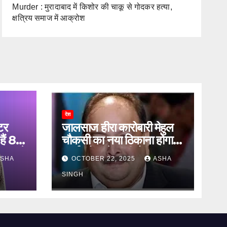
Murder : मुरादाबाद में किशोर की चाकू से गोदकर हत्या,
क्षत्रिय समाज में आक्रोश
देश
टर
जालसाज हीरा कारोबारी मेहुल
हैं 83
चौकसी का नया ठिकाना होगा
ऐलान ने
ऑर्थर रोड जेल की बैरक नंबर
SHA
OCTOBER 22, 2025
ASHA
12
SINGH