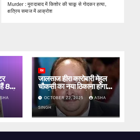
Murder : मुरादाबाद में किशोर की चाकू से गोदकर हत्या,
क्षत्रिय समाज में आक्रोश
देश
टर
जालसाज हीरा कारोबारी मेहुल
हैं 83
चौकसी का नया ठिकाना होगा
ऐलान ने
ऑर्थर रोड जेल की बैरक नंबर
SHA
OCTOBER 22, 2025
ASHA
12
SINGH