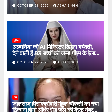
जानें, फिर क्या हुआ…
OCTOBER 28, 2025
ASHA SINGH
दुनिया
अल्बानिया की AI मिनिस्‍टर डिएला गर्भवती,
देने वाली हैं 83 बच्चों को जन्‍म! पीएम के ऐलान
ने किया हैरान
OCTOBER 27, 2025
ASHA SINGH
देश
जालसाज हीरा कारोबारी मेहुल चौकसी का नया
ठिकाना होगा ऑर्थर रोड जेल की बैरक नंबर