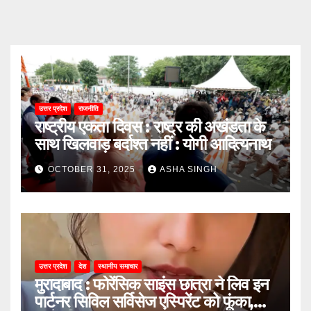
उत्तर प्रदेश
राजनीति
राष्ट्रीय एकता दिवस : राष्ट्र की अखंडता के
साथ खिलवाड़ बर्दाश्त नहीं : योगी आदित्यनाथ
OCTOBER 31, 2025
ASHA SINGH
उत्तर प्रदेश
देश
स्थानीय समाचार
मुरादाबाद : फोरेंसिक साइंस छात्रा ने लिव इन
पार्टनर सिविल सर्विसेज एस्पिरेंट को फूंका,