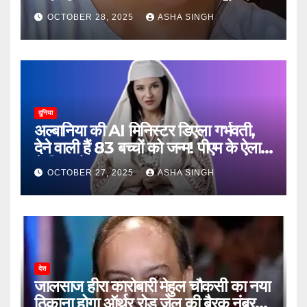
जानें, फिर क्या हुआ…
OCTOBER 28, 2025
ASHA SINGH
दुनिया
अल्बानिया की AI मिनिस्‍टर डिएला गर्भवती,
देने वाली हैं 83 बच्चों को जन्‍म! पीएम के ऐलान
ने किया हैरान
OCTOBER 27, 2025
ASHA SINGH
देश
जालसाज हीरा कारोबारी मेहुल चौकसी का नया
ठिकाना होगा ऑर्थर रोड जेल की बैरक नंबर