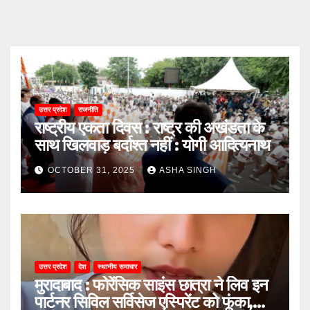
उत्तर प्रदेश
राजनीति
राष्ट्रीय एकता दिवस : राष्ट्र की अखंडता के
साथ खिलवाड़ बर्दाश्त नहीं : योगी आदित्यनाथ
OCTOBER 31, 2025
ASHA SINGH
उत्तर प्रदेश
देश
स्थानीय समाचार
मुरादाबाद : फोरेंसिक साइंस छात्रा ने लिव इन
पार्टनर सिविल सर्विसेज एस्पिरेंट को फूंका,