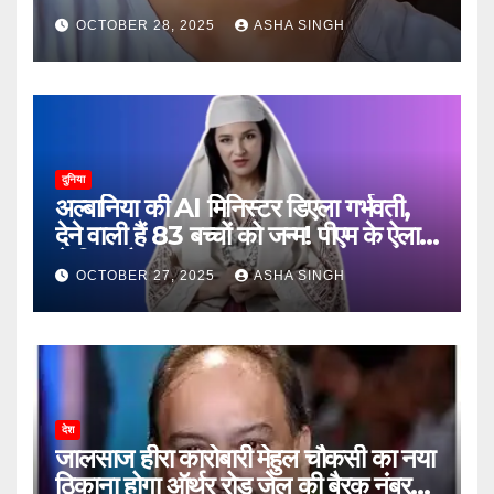
जानें, फिर क्या हुआ…
OCTOBER 28, 2025
ASHA SINGH
दुनिया
अल्बानिया की AI मिनिस्‍टर डिएला गर्भवती,
देने वाली हैं 83 बच्चों को जन्‍म! पीएम के ऐलान
ने किया हैरान
OCTOBER 27, 2025
ASHA SINGH
देश
जालसाज हीरा कारोबारी मेहुल चौकसी का नया
ठिकाना होगा ऑर्थर रोड जेल की बैरक नंबर