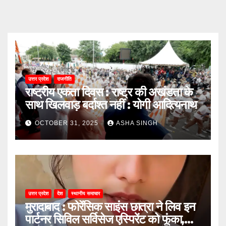
उत्तर प्रदेश
राजनीति
राष्ट्रीय एकता दिवस : राष्ट्र की अखंडता के
साथ खिलवाड़ बर्दाश्त नहीं : योगी आदित्यनाथ
OCTOBER 31, 2025
ASHA SINGH
उत्तर प्रदेश
देश
स्थानीय समाचार
मुरादाबाद : फोरेंसिक साइंस छात्रा ने लिव इन
पार्टनर सिविल सर्विसेज एस्पिरेंट को फूंका,