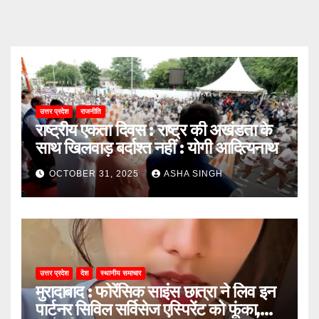
उत्तर प्रदेश
राजनीति
राष्ट्रीय एकता दिवस : राष्ट्र की अखंडता के
साथ खिलवाड़ बर्दाश्त नहीं : योगी आदित्यनाथ
OCTOBER 31, 2025
ASHA SINGH
उत्तर प्रदेश
देश
स्थानीय समाचार
मुरादाबाद : फोरेंसिक साइंस छात्रा ने लिव इन
पार्टनर सिविल सर्विसेज एस्पिरेंट को फूंका,