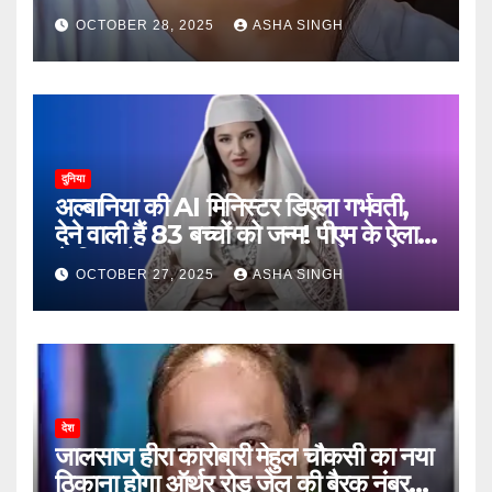
जानें, फिर क्या हुआ…
OCTOBER 28, 2025
ASHA SINGH
दुनिया
अल्बानिया की AI मिनिस्‍टर डिएला गर्भवती,
देने वाली हैं 83 बच्चों को जन्‍म! पीएम के ऐलान
ने किया हैरान
OCTOBER 27, 2025
ASHA SINGH
देश
जालसाज हीरा कारोबारी मेहुल चौकसी का नया
ठिकाना होगा ऑर्थर रोड जेल की बैरक नंबर