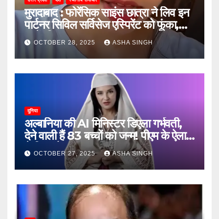
मुरादाबाद : फोरेंसिक साइंस छात्रा ने लिव इन
पार्टनर सिविल सर्विसेज एस्पिरेंट को फूंका,
जानें, फिर क्या हुआ…
OCTOBER 28, 2025
ASHA SINGH
दुनिया
अल्बानिया की AI मिनिस्‍टर डिएला गर्भवती,
देने वाली हैं 83 बच्चों को जन्‍म! पीएम के ऐलान
ने किया हैरान
OCTOBER 27, 2025
ASHA SINGH