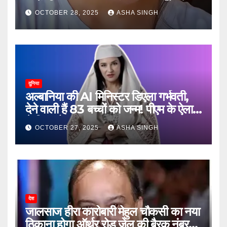
जानें, फिर क्या हुआ…
OCTOBER 28, 2025
ASHA SINGH
दुनिया
अल्बानिया की AI मिनिस्‍टर डिएला गर्भवती,
देने वाली हैं 83 बच्चों को जन्‍म! पीएम के ऐलान
ने किया हैरान
OCTOBER 27, 2025
ASHA SINGH
देश
जालसाज हीरा कारोबारी मेहुल चौकसी का नया
ठिकाना होगा ऑर्थर रोड जेल की बैरक नंबर