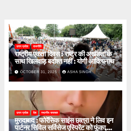
उत्तर प्रदेश
राजनीति
राष्ट्रीय एकता दिवस : राष्ट्र की अखंडता के
साथ खिलवाड़ बर्दाश्त नहीं : योगी आदित्यनाथ
OCTOBER 31, 2025
ASHA SINGH
उत्तर प्रदेश
देश
स्थानीय समाचार
मुरादाबाद : फोरेंसिक साइंस छात्रा ने लिव इन
पार्टनर सिविल सर्विसेज एस्पिरेंट को फूंका,