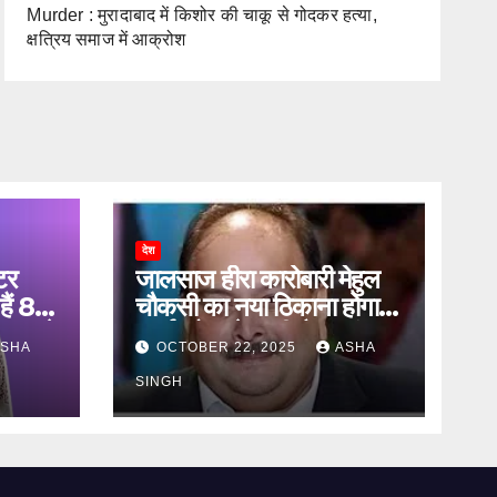
Murder : मुरादाबाद में किशोर की चाकू से गोदकर हत्या,
क्षत्रिय समाज में आक्रोश
देश
टर
जालसाज हीरा कारोबारी मेहुल
हैं 83
चौकसी का नया ठिकाना होगा
ऐलान ने
ऑर्थर रोड जेल की बैरक नंबर
SHA
OCTOBER 22, 2025
ASHA
12
SINGH