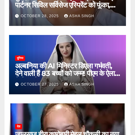
पार्टनर सिविल सर्विसेज एस्पिरेंट को फूंका,
जानें, फिर क्या हुआ…
OCTOBER 28, 2025
ASHA SINGH
दुनिया
अल्बानिया की AI मिनिस्‍टर डिएला गर्भवती,
देने वाली हैं 83 बच्चों को जन्‍म! पीएम के ऐलान
ने किया हैरान
OCTOBER 27, 2025
ASHA SINGH
देश
जालसाज हीरा कारोबारी मेहुल चौकसी का नया