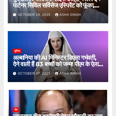
पार्टनर सिविल सर्विसेज एस्पिरेंट को फूंका,
जानें, फिर क्या हुआ…
OCTOBER 28, 2025
ASHA SINGH
दुनिया
अल्बानिया की AI मिनिस्‍टर डिएला गर्भवती,
देने वाली हैं 83 बच्चों को जन्‍म! पीएम के ऐलान
ने किया हैरान
OCTOBER 27, 2025
ASHA SINGH
देश