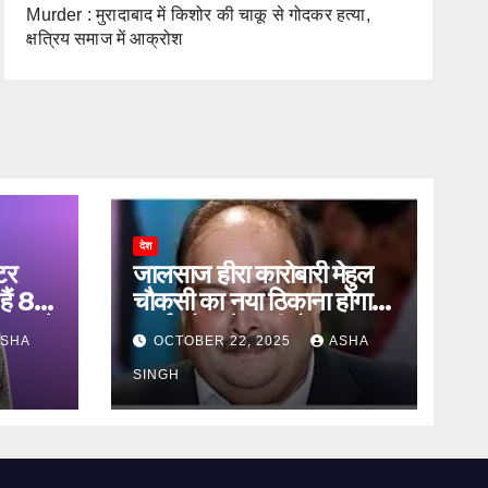
Murder : मुरादाबाद में किशोर की चाकू से गोदकर हत्या,
क्षत्रिय समाज में आक्रोश
देश
टर
जालसाज हीरा कारोबारी मेहुल
हैं 83
चौकसी का नया ठिकाना होगा
ऐलान ने
ऑर्थर रोड जेल की बैरक नंबर
SHA
OCTOBER 22, 2025
ASHA
12
SINGH