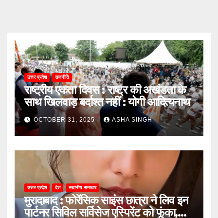
उत्तर प्रदेश
राजनीति
राष्ट्रीय एकता दिवस : राष्ट्र की अखंडता के
साथ खिलवाड़ बर्दाश्त नहीं : योगी आदित्यनाथ
OCTOBER 31, 2025
ASHA SINGH
उत्तर प्रदेश
देश
स्थानीय समाचार
मुरादाबाद : फोरेंसिक साइंस छात्रा ने लिव इन
पार्टनर सिविल सर्विसेज एस्पिरेंट को फूंका,