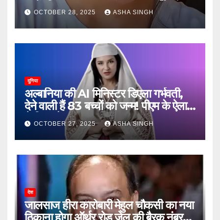
जानें, फिर क्या हुआ…
OCTOBER 28, 2025
ASHA SINGH
दुनिया
अल्बानिया की AI मिनिस्‍टर डिएला गर्भवती,
देने वाली हैं 83 बच्चों को जन्‍म! पीएम के ऐलान
ने किया हैरान
OCTOBER 27, 2025
ASHA SINGH
देश
जालसाज हीरा कारोबारी मेहुल चौकसी का नया
ठिकाना होगा ऑर्थर रोड जेल की बैरक नंबर