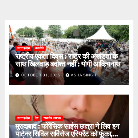
उत्तर प्रदेश
राजनीति
राष्ट्रीय एकता दिवस : राष्ट्र की अखंडता के
साथ खिलवाड़ बर्दाश्त नहीं : योगी आदित्यनाथ
OCTOBER 31, 2025
ASHA SINGH
उत्तर प्रदेश
देश
स्थानीय समाचार
मुरादाबाद : फोरेंसिक साइंस छात्रा ने लिव इन
पार्टनर सिविल सर्विसेज एस्पिरेंट को फूंका,