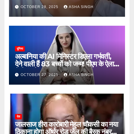
जानें, फिर क्या हुआ…
OCTOBER 28, 2025
ASHA SINGH
दुनिया
अल्बानिया की AI मिनिस्‍टर डिएला गर्भवती,
देने वाली हैं 83 बच्चों को जन्‍म! पीएम के ऐलान
ने किया हैरान
OCTOBER 27, 2025
ASHA SINGH
देश
जालसाज हीरा कारोबारी मेहुल चौकसी का नया
ठिकाना होगा ऑर्थर रोड जेल की बैरक नंबर