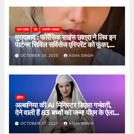
उत्तर प्रदेश
देश
स्थानीय समाचार
मुरादाबाद : फोरेंसिक साइंस छात्रा ने लिव इन
पार्टनर सिविल सर्विसेज एस्पिरेंट को फूंका,
जानें, फिर क्या हुआ…
OCTOBER 28, 2025
ASHA SINGH
दुनिया
अल्बानिया की AI मिनिस्‍टर डिएला गर्भवती,
देने वाली हैं 83 बच्चों को जन्‍म! पीएम के ऐलान
ने किया हैरान
OCTOBER 27, 2025
ASHA SINGH