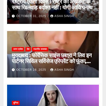
राष्ट्रीय एकता दिवस : राष्ट्र की अखंडता के
साथ खिलवाड़ बर्दाश्त नहीं : योगी आदित्यनाथ
OCTOBER 31, 2025
ASHA SINGH
उत्तर प्रदेश
देश
स्थानीय समाचार
मुरादाबाद : फोरेंसिक साइंस छात्रा ने लिव इन
पार्टनर सिविल सर्विसेज एस्पिरेंट को फूंका,
जानें, फिर क्या हुआ…
OCTOBER 28, 2025
ASHA SINGH
दुनिया