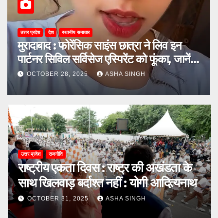
दुनिया
अल्बानिया की AI मिनिस्‍टर डिएला गर्भवती, देने
वाली हैं 83 बच्चों को जन्‍म! पीएम के ऐलान ने
किया हैरान
OCTOBER 27, 2025
ASHA SINGH
उत्तर प्रदेश
राजनीति
राष्ट्रीय एकता दिवस : राष्ट्र की अखंडता के
साथ खिलवाड़ बर्दाश्त नहीं : योगी आदित्यनाथ
OCTOBER 31, 2025
ASHA SINGH