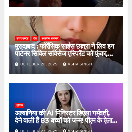
उत्तर प्रदेश
देश
स्थानीय समाचार
मुरादाबाद : फोरेंसिक साइंस छात्रा ने लिव इन
पार्टनर सिविल सर्विसेज एस्पिरेंट को फूंका,
जानें, फिर क्या हुआ…
OCTOBER 28, 2025
ASHA SINGH
दुनिया
अल्बानिया की AI मिनिस्‍टर डिएला गर्भवती,
देने वाली हैं 83 बच्चों को जन्‍म! पीएम के ऐलान
ने किया हैरान
OCTOBER 27, 2025
ASHA SINGH